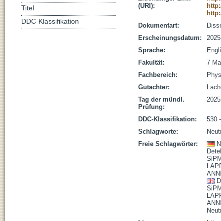
(URI):
http
Titel
http
DDC-Klassifikation
Dokumentart:
Disse
Erscheinungsdatum:
2025
Sprache:
Engl
Fakultät:
7 Ma
Fachbereich:
Phys
Gutachter:
Lache
Tag der mündl.
2025
Prüfung:
DDC-Klassifikation:
530 
Schlagworte:
Neut
Freie Schlagwörter:
N
Dete
SiP
LAP
ANN
D
SiP
LAP
ANN
Neut