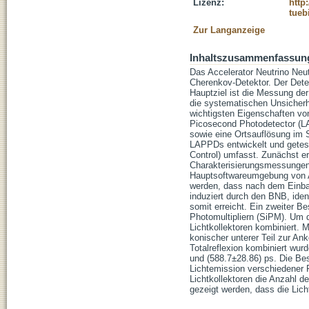
Lizenz:
http
tueb
Zur Langanzeige
Inhaltszusammenfassun
Das Accelerator Neutrino Neut
Cherenkov-Detektor. Der Dete
Hauptziel ist die Messung de
die systematischen Unsicherh
wichtigsten Eigenschaften vo
Picosecond Photodetector (LA
sowie eine Ortsauflösung im 
LAPPDs entwickelt und getest
Control) umfasst. Zunächst er
Charakterisierungsmessungen, 
Hauptsoftwareumgebung von AN
werden, dass nach dem Einbau
induziert durch den BNB, iden
somit erreicht. Ein zweiter Be
Photomultipliern (SiPM). Um 
Lichtkollektoren kombiniert. M
konischer unterer Teil zur An
Totalreflexion kombiniert wu
und (588.7±28.86) ps. Die Be
Lichtemission verschiedener F
Lichtkollektoren die Anzahl de
gezeigt werden, dass die Lich