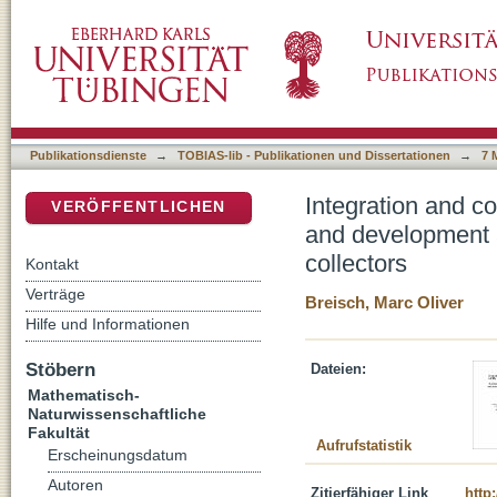
Integration and commissioning of LAPPDs in
DSpace Repositorium (Manakin basiert)
of SiPMs with active or passive light collecto
Publikationsdienste
→
TOBIAS-lib - Publikationen und Dissertationen
→
7 
Integration and 
VERÖFFENTLICHEN
and development a
collectors
Kontakt
Verträge
Breisch, Marc Oliver
Hilfe und Informationen
Stöbern
Dateien:
Mathematisch-
Naturwissenschaftliche
Fakultät
Aufrufstatistik
Erscheinungsdatum
Autoren
Zitierfähiger Link
http