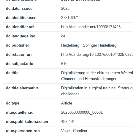
dc.date.issued
2025
dc.identifier.issn
2731-6971
dc.identifier.uri
http://hdl.handle.net/10900/171428
dc.language.iso
de
dc.publisher
Heidelberg : Springer Heidelberg
dc.relation.uri
http://dx.doi.org/10.1007/s00104-025-022
dc.subject.ddc
610
dc.title
Digitalisierung in der chirurgischen Weiter
Chancen und Herausforderungen
dc.title.alternative
Digitalization in surgical training: Status 
challenges
dc.type
Article
utue.quellen.id
20250630000000_00581
utue.publikation.seiten
482-491
utue.personen.roh
Vogel, Carolina