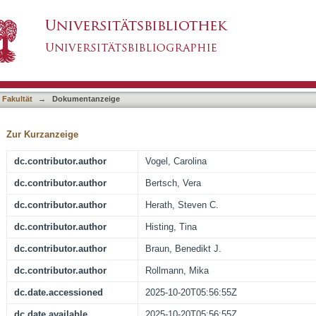
irurgischen Weiterbildung : Status quo, Chanc
asiert)
 Fakultät
→
Dokumentanzeige
Zur Kurzanzeige
dc.contributor.author
Vogel, Carolina
dc.contributor.author
Bertsch, Vera
dc.contributor.author
Herath, Steven C.
dc.contributor.author
Histing, Tina
dc.contributor.author
Braun, Benedikt J.
dc.contributor.author
Rollmann, Mika
dc.date.accessioned
2025-10-20T05:56:55Z
dc.date.available
2025-10-20T05:56:55Z