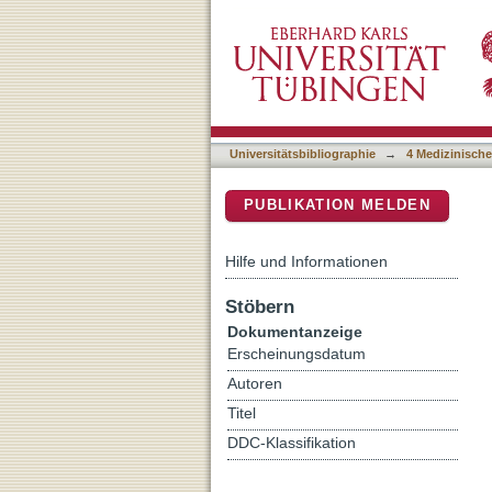
Digitalisierung in der ch
DSpace Repositorium (Manakin b
Universitätsbibliographie
→
4 Medizinische
PUBLIKATION MELDEN
Hilfe und Informationen
Stöbern
Dokumentanzeige
Erscheinungsdatum
Autoren
Titel
DDC-Klassifikation