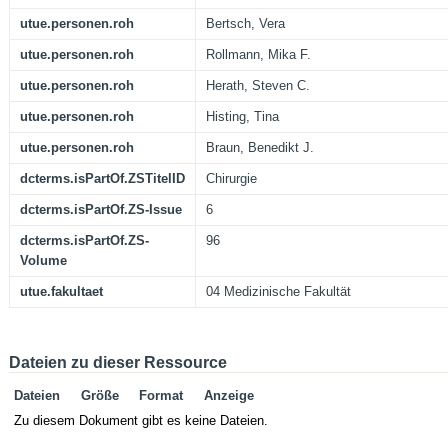
utue.personen.roh
Bertsch, Vera
utue.personen.roh
Rollmann, Mika F.
utue.personen.roh
Herath, Steven C.
utue.personen.roh
Histing, Tina
utue.personen.roh
Braun, Benedikt J.
dcterms.isPartOf.ZSTitelID
Chirurgie
dcterms.isPartOf.ZS-Issue
6
dcterms.isPartOf.ZS-
96
Volume
utue.fakultaet
04 Medizinische Fakultät
Dateien zu dieser Ressource
Dateien
Größe
Format
Anzeige
Zu diesem Dokument gibt es keine Dateien.