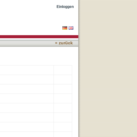
en und Herausforderungen
Einloggen
« zurück