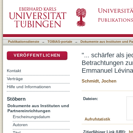
"... schärfer als jedes zweischneidige Schw
DSpace Repositorium (Manakin basiert)
Wort Gottes in Auseinandersetzung mit Emm
Publikationsdienste
→
TOBIAS-portale
→
Dokumente aus Instituten und Pa
"... schärfer als 
VERÖFFENTLICHEN
Betrachtungen zu
Emmanuel Lévina
Kontakt
Verträge
Schmidt, Jochen
Hilfe und Informationen
Stöbern
Dateien:
Dokumente aus Instituten und
Partnereinrichtungen
Erscheinungsdatum
Aufrufstatistik
Autoren
Zitierfähiger Link (URI):
ht
Titel