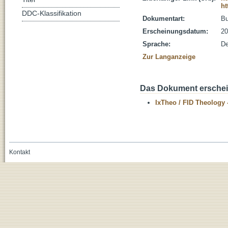
ht
DDC-Klassifikation
Dokumentart:
B
Erscheinungsdatum:
20
Sprache:
De
Zur Langanzeige
Das Dokument erschein
IxTheo / FID Theology 
Kontakt