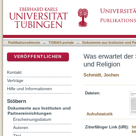
Was erwartet der Staat von der Religion? : 
DSpace Repositorium (Manakin basiert)
Publikationsdienste
→
TOBIAS-portale
→
Dokumente aus Instituten und Pa
Was erwartet der 
VERÖFFENTLICHEN
und Religion
Kontakt
Schmidt, Jochen
Verträge
Hilfe und Informationen
Dateien:
Stöbern
Dokumente aus Instituten und
Partnereinrichtungen
Aufrufstatistik
Erscheinungsdatum
Zitierfähiger Link (URI):
ht
Autoren
ht
Titel