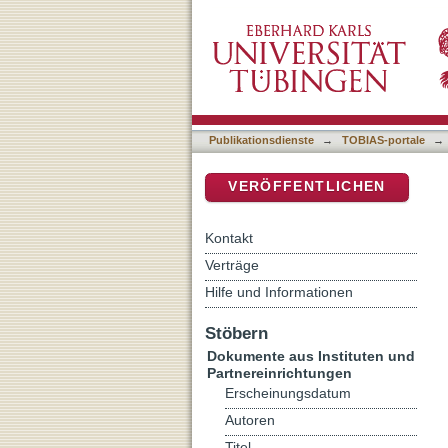
Mitleid, Mitleidsethik
DSpace Repositorium (Manakin b
Publikationsdienste
→
TOBIAS-portale
→
VERÖFFENTLICHEN
Kontakt
Verträge
Hilfe und Informationen
Stöbern
Dokumente aus Instituten und
Partnereinrichtungen
Erscheinungsdatum
Autoren
Titel