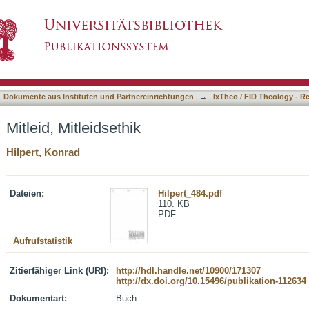
asiert)
Dokumente aus Instituten und Partnereinrichtungen
→
IxTheo / FID Theology - R
Mitleid, Mitleidsethik
Hilpert, Konrad
Dateien:
Hilpert_484.pdf
110. KB
PDF
Aufrufstatistik
Zitierfähiger Link (URI):
http://hdl.handle.net/10900/171307
http://dx.doi.org/10.15496/publikation-112634
Dokumentart:
Buch