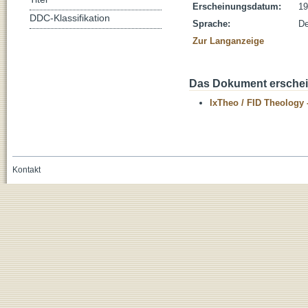
Erscheinungsdatum:
19
DDC-Klassifikation
Sprache:
De
Zur Langanzeige
Das Dokument erschein
IxTheo / FID Theology 
Kontakt