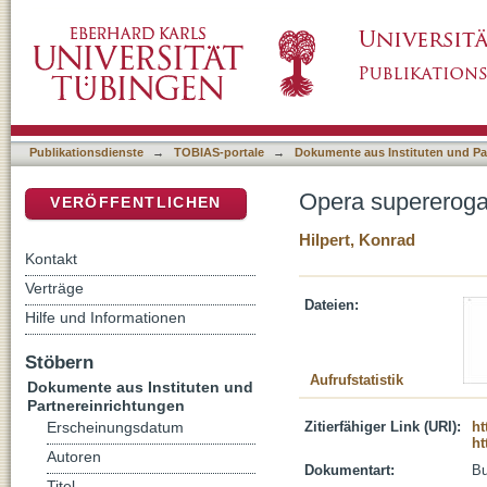
Opera supererogatoria
DSpace Repositorium (Manakin basiert)
Publikationsdienste
→
TOBIAS-portale
→
Dokumente aus Instituten und Pa
Opera supereroga
VERÖFFENTLICHEN
Hilpert, Konrad
Kontakt
Verträge
Dateien:
Hilfe und Informationen
Stöbern
Aufrufstatistik
Dokumente aus Instituten und
Partnereinrichtungen
Zitierfähiger Link (URI):
ht
Erscheinungsdatum
ht
Autoren
Dokumentart:
B
Titel