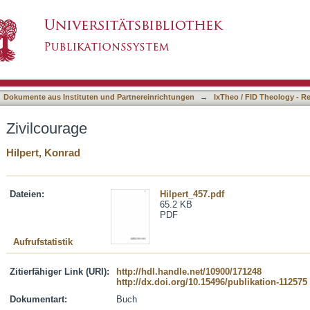
asiert)
Dokumente aus Instituten und Partnereinrichtungen
→
IxTheo / FID Theology - R
Zivilcourage
Hilpert, Konrad
Dateien:
Hilpert_457.pdf
65.2 KB
PDF
Aufrufstatistik
Zitierfähiger Link (URI):
http://hdl.handle.net/10900/171248
http://dx.doi.org/10.15496/publikation-112575
Dokumentart:
Buch