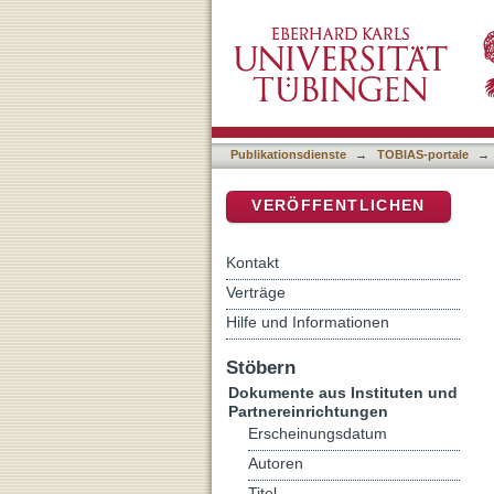
Zivilcourage
DSpace Repositorium (Manakin b
Publikationsdienste
→
TOBIAS-portale
→
VERÖFFENTLICHEN
Kontakt
Verträge
Hilfe und Informationen
Stöbern
Dokumente aus Instituten und
Partnereinrichtungen
Erscheinungsdatum
Autoren
Titel