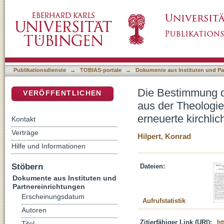
Die Bestimmung des Sittlichen im Raum des
DSpace Repositorium (Manakin basiert)
Ratzingers als Potenziale für eine erneuerte
Publikationsdienste
→
TOBIAS-portale
→
Dokumente aus Instituten und Pa
Die Bestimmung d
VERÖFFENTLICHEN
aus der Theologie
erneuerte kirchli
Kontakt
Verträge
Hilpert, Konrad
Hilfe und Informationen
Stöbern
Dateien:
Dokumente aus Instituten und
Partnereinrichtungen
Erscheinungsdatum
Aufrufstatistik
Autoren
Zitierfähiger Link (URI):
ht
Titel