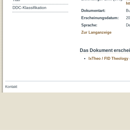
ht
DDC-Klassifikation
Dokumentart:
B
Erscheinungsdatum:
20
Sprache:
De
Zur Langanzeige
Das Dokument erschein
IxTheo / FID Theology 
Kontakt