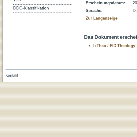
Erscheinungsdatum:
20
DDC-Klassifikation
Sprache:
De
Zur Langanzeige
Das Dokument erschein
IxTheo / FID Theology 
Kontakt