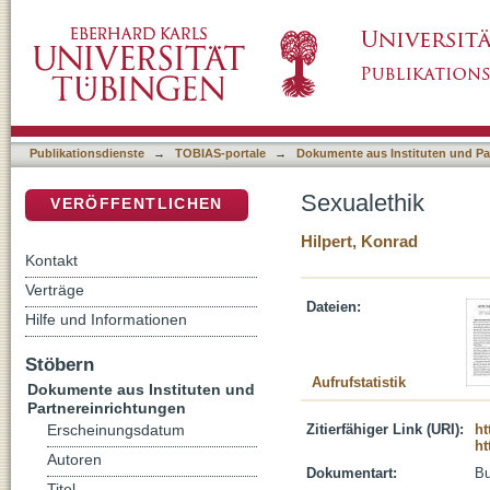
Sexualethik
DSpace Repositorium (Manakin basiert)
Publikationsdienste
→
TOBIAS-portale
→
Dokumente aus Instituten und Pa
Sexualethik
VERÖFFENTLICHEN
Hilpert, Konrad
Kontakt
Verträge
Dateien:
Hilfe und Informationen
Stöbern
Aufrufstatistik
Dokumente aus Instituten und
Partnereinrichtungen
Zitierfähiger Link (URI):
ht
Erscheinungsdatum
ht
Autoren
Dokumentart:
B
Titel