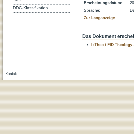
Erscheinungsdatum:
20
DDC-Klassifikation
Sprache:
De
Zur Langanzeige
Das Dokument erschein
IxTheo / FID Theology 
Kontakt