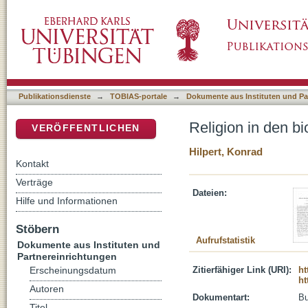
Religion in den bioethischen Diskursen Deut
DSpace Repositorium (Manakin basiert)
Publikationsdienste
→
TOBIAS-portale
→
Dokumente aus Instituten und Pa
Religion in den b
VERÖFFENTLICHEN
Hilpert, Konrad
Kontakt
Verträge
Dateien:
Hilfe und Informationen
Stöbern
Aufrufstatistik
Dokumente aus Instituten und
Partnereinrichtungen
Zitierfähiger Link (URI):
ht
Erscheinungsdatum
ht
Autoren
Dokumentart:
B
Titel