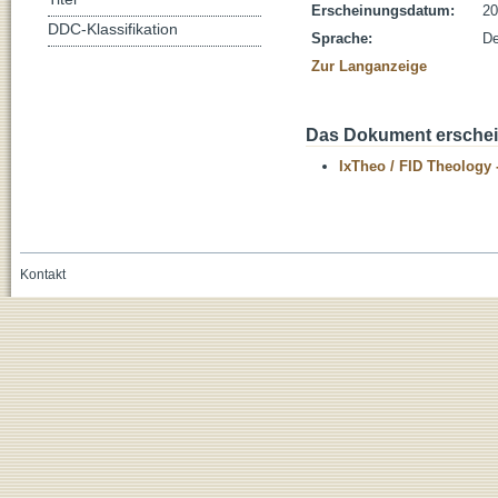
Erscheinungsdatum:
20
DDC-Klassifikation
Sprache:
De
Zur Langanzeige
Das Dokument erschein
IxTheo / FID Theology 
Kontakt