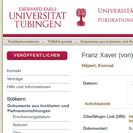
Franz Xaver (von) Linsenmann : (1835-1898)
DSpace Repositorium (Manakin basiert)
Publikationsdienste
→
TOBIAS-portale
→
Dokumente aus Instituten und Pa
Franz Xaver (von
VERÖFFENTLICHEN
Hilpert, Konrad
Kontakt
Verträge
Dateien:
Hilfe und Informationen
Stöbern
Aufrufstatistik
Dokumente aus Instituten und
Partnereinrichtungen
Zitierfähiger Link (URI):
ht
Erscheinungsdatum
ht
Autoren
Dokumentart:
B
Titel