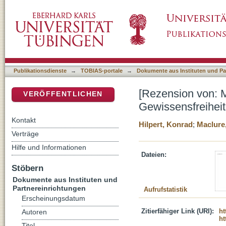
[Rezension von: MacLure, Jocelyn ; Taylor, Ch
DSpace Repositorium (Manakin basiert)
Suhrkamp, 2011]
Publikationsdienste
→
TOBIAS-portale
→
Dokumente aus Instituten und Pa
[Rezension von: M
VERÖFFENTLICHEN
Gewissensfreiheit
Kontakt
Hilpert, Konrad
;
Maclure
Verträge
Hilfe und Informationen
Dateien:
Stöbern
Dokumente aus Instituten und
Partnereinrichtungen
Aufrufstatistik
Erscheinungsdatum
Zitierfähiger Link (URI):
ht
Autoren
ht
Titel