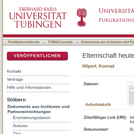
Elternschaft heute
DSpace Repositorium (Manakin basiert)
Publikationsdienste
→
TOBIAS-portale
→
Dokumente aus Instituten und Pa
Elternschaft heut
VERÖFFENTLICHEN
Hilpert, Konrad
Kontakt
Verträge
Dateien:
Hilfe und Informationen
Stöbern
Aufrufstatistik
Dokumente aus Instituten und
Partnereinrichtungen
Zitierfähiger Link (URI):
ht
Erscheinungsdatum
ht
Autoren
Dokumentart:
B
Titel