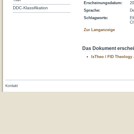
Erscheinungsdatum:
20
DDC-Klassifikation
Sprache:
De
Schlagworte:
El
Ch
Zur Langanzeige
Das Dokument erschein
IxTheo / FID Theology 
Kontakt