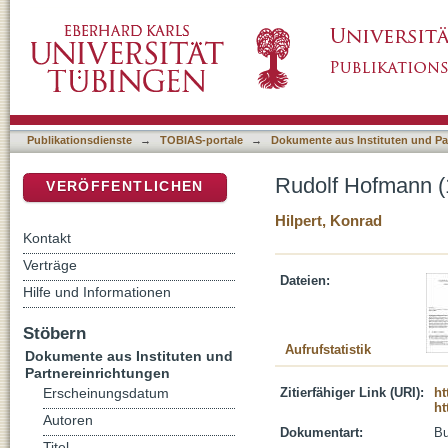
Rudolf Hofmann (1904-1994)
DSpace Repositorium (Manakin basiert)
Publikationsdienste
→
TOBIAS-portale
→
Dokumente aus Instituten und Pa
Rudolf Hofmann (
VERÖFFENTLICHEN
Hilpert, Konrad
Kontakt
Verträge
Dateien:
Hilfe und Informationen
Stöbern
Aufrufstatistik
Dokumente aus Instituten und
Partnereinrichtungen
Zitierfähiger Link (URI):
ht
Erscheinungsdatum
ht
Autoren
Dokumentart:
B
Titel