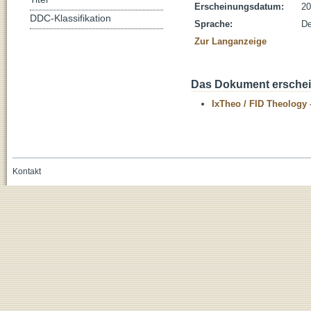
Erscheinungsdatum:
20
DDC-Klassifikation
Sprache:
De
Zur Langanzeige
Das Dokument erschein
IxTheo / FID Theology 
Kontakt