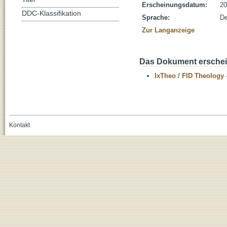
Erscheinungsdatum:
20
DDC-Klassifikation
Sprache:
De
Zur Langanzeige
Das Dokument erschein
IxTheo / FID Theology 
Kontakt