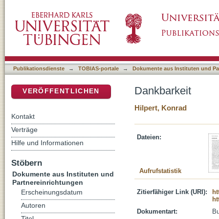
Dankbarkeit
DSpace Repositorium (Manakin basiert)
Publikationsdienste
→
TOBIAS-portale
→
Dokumente aus Instituten und Pa
Dankbarkeit
VERÖFFENTLICHEN
Hilpert, Konrad
Kontakt
Verträge
Dateien:
Hilfe und Informationen
Stöbern
Aufrufstatistik
Dokumente aus Instituten und
Partnereinrichtungen
Zitierfähiger Link (URI):
ht
Erscheinungsdatum
ht
Autoren
Dokumentart:
B
Titel