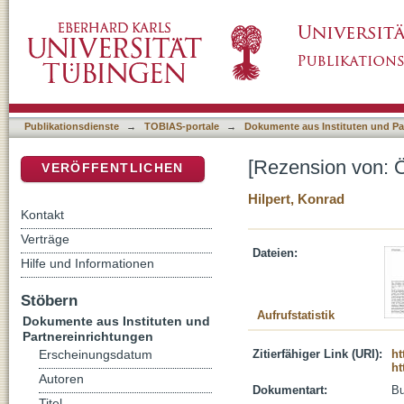
[Rezension von: Ökumenisches Kompendium 
DSpace Repositorium (Manakin basiert)
Publikationsdienste
→
TOBIAS-portale
→
Dokumente aus Instituten und Pa
[Rezension von: 
VERÖFFENTLICHEN
Hilpert, Konrad
Kontakt
Verträge
Dateien:
Hilfe und Informationen
Stöbern
Aufrufstatistik
Dokumente aus Instituten und
Partnereinrichtungen
Zitierfähiger Link (URI):
ht
Erscheinungsdatum
ht
Autoren
Dokumentart:
B
Titel