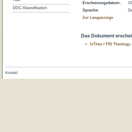
Erscheinungsdatum:
20
DDC-Klassifikation
Sprache:
De
Zur Langanzeige
Das Dokument erschein
IxTheo / FID Theology 
Kontakt