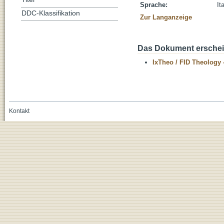
Sprache:
It
DDC-Klassifikation
Zur Langanzeige
Das Dokument erschein
IxTheo / FID Theology 
Kontakt