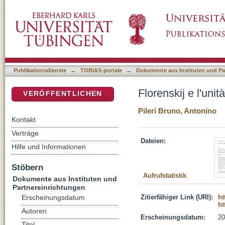
Florenskij e l'unità di pensiero e fede
DSpace Repositorium (Manakin basiert)
Publikationsdienste
→
TOBIAS-portale
→
Dokumente aus Instituten und Pa
Florenskij e l'unit
VERÖFFENTLICHEN
Pileri Bruno, Antonino
Kontakt
Verträge
Dateien:
Hilfe und Informationen
Stöbern
Aufrufstatistik
Dokumente aus Instituten und
Partnereinrichtungen
Zitierfähiger Link (URI):
ht
Erscheinungsdatum
ht
Autoren
Erscheinungsdatum:
20
Titel