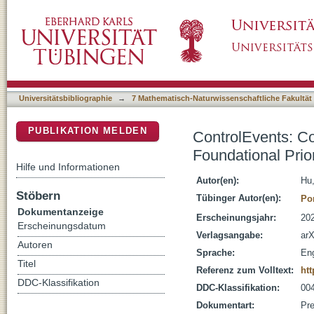
ControlEvents: Controllable Synthesis of Ev
DSpace Repositorium (Manakin basiert)
Diffusion Models
Universitätsbibliographie
→
7 Mathematisch-Naturwissenschaftliche Fakultät
PUBLIKATION MELDEN
ControlEvents: Co
Foundational Prio
Hilfe und Informationen
Autor(en):
Hu
Stöbern
Tübinger Autor(en):
Po
Dokumentanzeige
Erscheinungsjahr:
20
Erscheinungsdatum
Verlagsangabe:
arX
Autoren
Sprache:
Eng
Titel
Referenz zum Volltext:
htt
DDC-Klassifikation
DDC-Klassifikation:
004
Dokumentart:
Pre