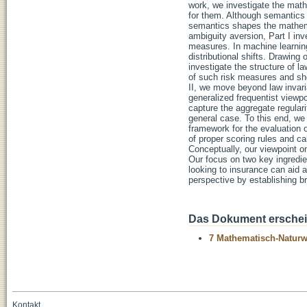
work, we investigate the mathe
for them. Although semantics 
semantics shapes the mathema
ambiguity aversion, Part I inve
measures. In machine learning,
distributional shifts. Drawing
investigate the structure of la
of such risk measures and show
II, we move beyond law invari
generalized frequentist viewpo
capture the aggregate regulari
general case. To this end, we
framework for the evaluation 
of proper scoring rules and cal
Conceptually, our viewpoint on
Our focus on two key ingredie
looking to insurance can aid a
perspective by establishing b
Das Dokument erschein
7 Mathematisch-Naturwi
Kontakt