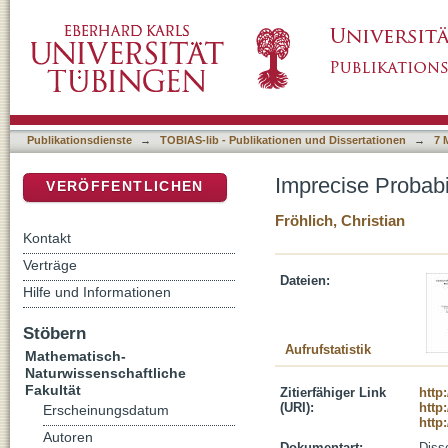
Imprecise Probabilities in Machine Learning
DSpace Repositorium (Manakin basiert)
Publikationsdienste
→
TOBIAS-lib - Publikationen und Dissertationen
→
7 
Imprecise Probabi
VERÖFFENTLICHEN
Fröhlich, Christian
Kontakt
Verträge
Dateien:
Hilfe und Informationen
Stöbern
Aufrufstatistik
Mathematisch-
Naturwissenschaftliche
Fakultät
Zitierfähiger Link
http
(URI):
http
Erscheinungsdatum
http
Autoren
Dokumentart:
Disse