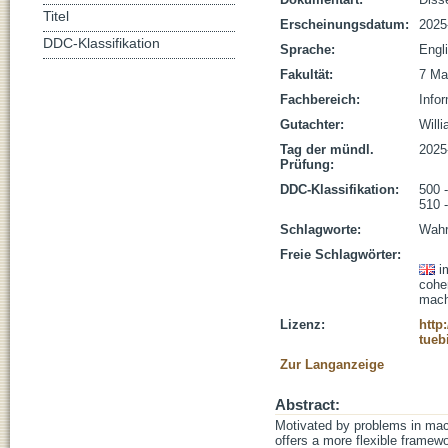
Titel
Erscheinungsdatum:
2025
DDC-Klassifikation
Sprache:
Engl
Fakultät:
7 Ma
Fachbereich:
Infor
Gutachter:
Will
Tag der mündl.
2025
Prüfung:
DDC-Klassifikation:
500 
510 
Schlagworte:
Wahr
Freie Schlagwörter:
i
cohe
mach
Lizenz:
http
tueb
Zur Langanzeige
Abstract:
Motivated by problems in mach
offers a more flexible framewor