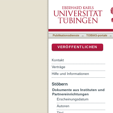
Israel - ein Segen inmitt
DSpace Repositorium (Manakin b
und Identitätsverlust nac
Publikationsdienste
→
TOBIAS-portale
→
VERÖFFENTLICHEN
Kontakt
Verträge
Hilfe und Informationen
Stöbern
Dokumente aus Instituten und
Partnereinrichtungen
Erscheinungsdatum
Autoren
Titel