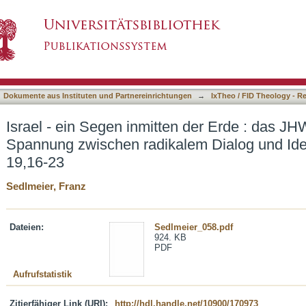
en der Erde : das JHWH-Volk in der Spannung 
asiert)
h Jes 19,16-23
Dokumente aus Instituten und Partnereinrichtungen
→
IxTheo / FID Theology - R
Israel - ein Segen inmitten der Erde : das JH
Spannung zwischen radikalem Dialog und Iden
19,16-23
Sedlmeier, Franz
Dateien:
Sedlmeier_058.pdf
924. KB
PDF
Aufrufstatistik
Zitierfähiger Link (URI):
http://hdl.handle.net/10900/170973