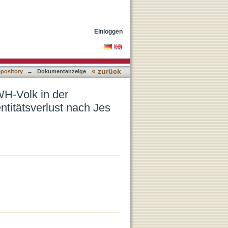
zwischen radikalem Dialog
Einloggen
« zurück
epository
→
Dokumentanzeige
WH-Volk in der
titätsverlust nach Jes