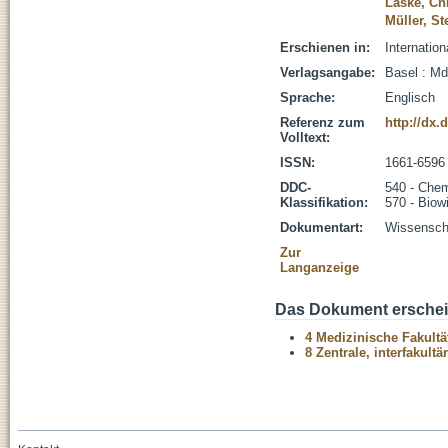
Laske, Ch
Müller, S
Erschienen in:
Internation
Verlagsangabe:
Basel : Md
Sprache:
Englisch
Referenz zum
http://dx.
Volltext:
ISSN:
1661-6596
DDC-
540 - Che
Klassifikation:
570 - Biow
Dokumentart:
Wissenscha
Zur
Langanzeige
Das Dokument erschein
4 Medizinische Fakultä
8 Zentrale, interfakult