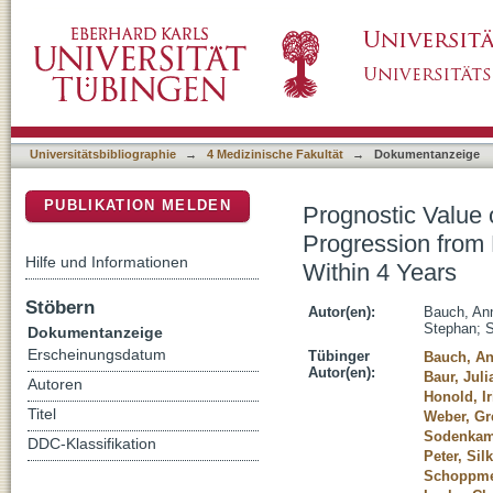
Prognostic Value of a Multivariate Gut Micr
DSpace Repositorium (Manakin basiert)
Mild Cognitive Impairment Within 4 Years
Universitätsbibliographie
→
4 Medizinische Fakultät
→
Dokumentanzeige
PUBLIKATION MELDEN
Prognostic Value 
Progression from 
Hilfe und Informationen
Within 4 Years
Stöbern
Autor(en):
Bauch, An
Stephan
;
S
Dokumentanzeige
Erscheinungsdatum
Tübinger
Bauch, A
Autor(en):
Baur, Juli
Autoren
Honold, Ir
Titel
Weber, Gr
Sodenkam
DDC-Klassifikation
Peter, Sil
Schoppmei