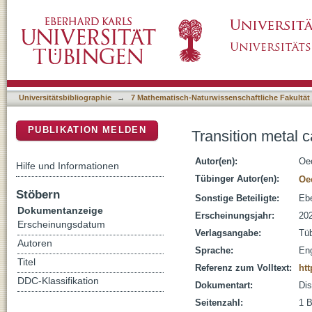
Transition metal catalyzed carbon-heteroato
DSpace Repositorium (Manakin basiert)
Universitätsbibliographie
→
7 Mathematisch-Naturwissenschaftliche Fakultät
PUBLIKATION MELDEN
Transition metal 
Autor(en):
Oe
Hilfe und Informationen
Tübinger Autor(en):
Oe
Stöbern
Sonstige Beteiligte:
Ebe
Dokumentanzeige
Erscheinungsjahr:
20
Erscheinungsdatum
Verlagsangabe:
Tü
Autoren
Sprache:
Eng
Titel
Referenz zum Volltext:
htt
DDC-Klassifikation
Dokumentart:
Dis
Seitenzahl:
1 B