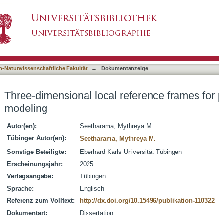
eference frames for precise neuroanatomical m
asiert)
h-Naturwissenschaftliche Fakultät
→
Dokumentanzeige
Three-dimensional local reference frames for
modeling
Autor(en):
Seetharama, Mythreya M.
Tübinger Autor(en):
Seetharama, Mythreya M.
Sonstige Beteiligte:
Eberhard Karls Universität Tübingen
Erscheinungsjahr:
2025
Verlagsangabe:
Tübingen
Sprache:
Englisch
Referenz zum Volltext:
http://dx.doi.org/10.15496/publikation-110322
Dokumentart:
Dissertation