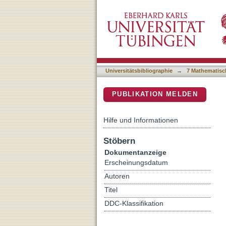
Three-dimensional local r
DSpace Repositorium (Manakin b
Universitätsbibliographie
→
7 Mathematisc
PUBLIKATION MELDEN
Hilfe und Informationen
Stöbern
Dokumentanzeige
Erscheinungsdatum
Autoren
Titel
DDC-Klassifikation