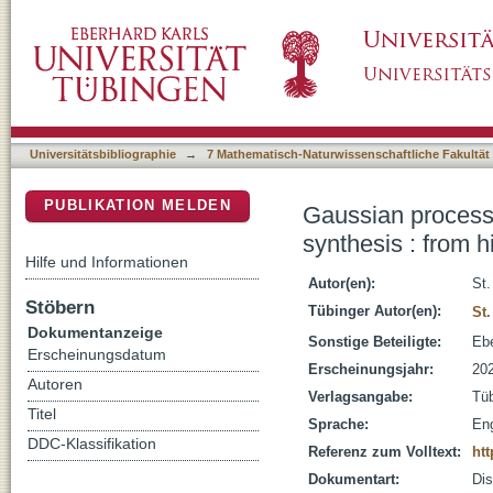
Gaussian process dynamical models for small
DSpace Repositorium (Manakin basiert)
models to mixture-of-experts frameworks
Universitätsbibliographie
→
7 Mathematisch-Naturwissenschaftliche Fakultät
PUBLIKATION MELDEN
Gaussian process
synthesis : from 
Hilfe und Informationen
Autor(en):
St
Stöbern
Tübinger Autor(en):
St
Dokumentanzeige
Sonstige Beteiligte:
Ebe
Erscheinungsdatum
Erscheinungsjahr:
20
Autoren
Verlagsangabe:
Tü
Titel
Sprache:
Eng
DDC-Klassifikation
Referenz zum Volltext:
htt
Dokumentart:
Dis