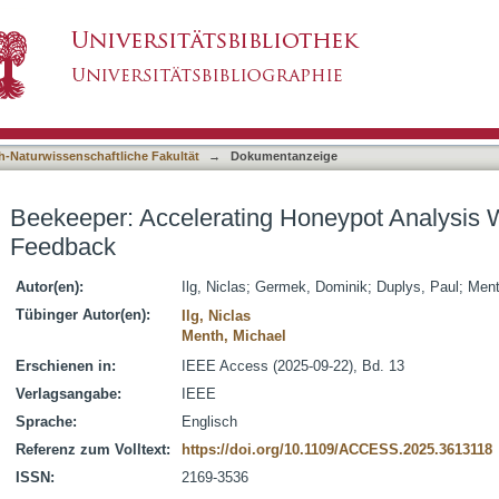
 Honeypot Analysis With LLM-Driven Feedback
asiert)
h-Naturwissenschaftliche Fakultät
→
Dokumentanzeige
Beekeeper: Accelerating Honeypot Analysis 
Feedback
Autor(en):
Ilg, Niclas
;
Germek, Dominik
;
Duplys, Paul
;
Ment
Tübinger Autor(en):
Ilg, Niclas
Menth, Michael
Erschienen in:
IEEE Access (2025-09-22), Bd. 13
Verlagsangabe:
IEEE
Sprache:
Englisch
Referenz zum Volltext:
https://doi.org/10.1109/ACCESS.2025.3613118
ISSN:
2169-3536