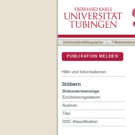
Beekeeper: Accelerating
DSpace Repositorium (Manakin b
Universitätsbibliographie
→
7 Mathematisc
PUBLIKATION MELDEN
Hilfe und Informationen
Stöbern
Dokumentanzeige
Erscheinungsdatum
Autoren
Titel
DDC-Klassifikation