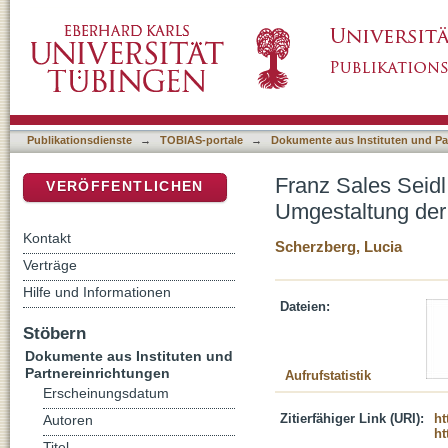
Franz Sales Seidl (1904 - 1994) und seine 
DSpace Repositorium (Manakin basiert)
Messe
Publikationsdienste
→
TOBIAS-portale
→
Dokumente aus Instituten und Pa
Franz Sales Seidl
VERÖFFENTLICHEN
Umgestaltung der
Kontakt
Scherzberg, Lucia
Verträge
Hilfe und Informationen
Dateien:
Stöbern
Dokumente aus Instituten und
Partnereinrichtungen
Aufrufstatistik
Erscheinungsdatum
Zitierfähiger Link (URI):
ht
Autoren
ht
Titel