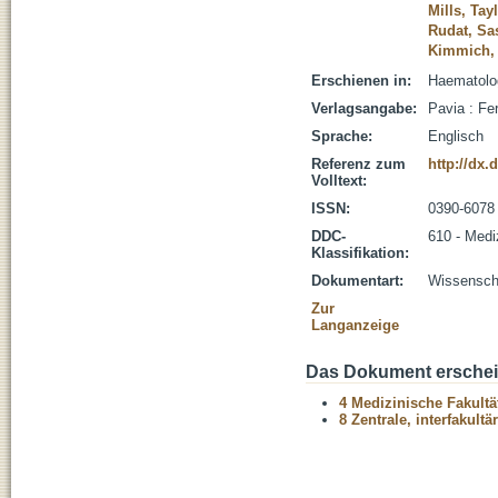
Mills, Tay
Rudat, Sa
Kimmich,
Erschienen in:
Haematolog
Verlagsangabe:
Pavia : Fer
Sprache:
Englisch
Referenz zum
http://dx.
Volltext:
ISSN:
0390-6078
DDC-
610 - Medi
Klassifikation:
Dokumentart:
Wissenscha
Zur
Langanzeige
Das Dokument erschein
4 Medizinische Fakultä
8 Zentrale, interfakult