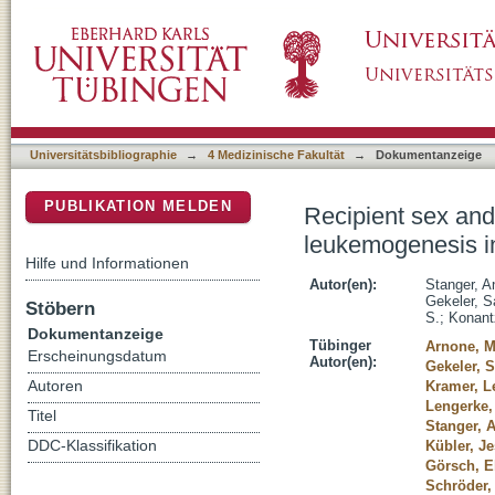
Recipient sex and donor leukemic cell charac
DSpace Repositorium (Manakin basiert)
models
Universitätsbibliographie
→
4 Medizinische Fakultät
→
Dokumentanzeige
PUBLIKATION MELDEN
Recipient sex and
leukemogenesis in
Hilfe und Informationen
Autor(en):
Stanger, A
Gekeler, S
Stöbern
S.
;
Konant
Dokumentanzeige
Tübinger
Arnone, M
Erscheinungsdatum
Autor(en):
Gekeler, 
Autoren
Kramer, L
Lengerke,
Titel
Stanger, 
DDC-Klassifikation
Kübler, Je
Görsch, E
Schröder,