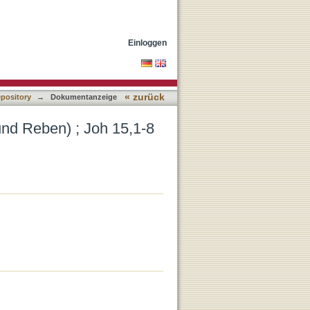
. Agr 61)
Einloggen
« zurück
epository
→
Dokumentanzeige
und Reben) ; Joh 15,1-8