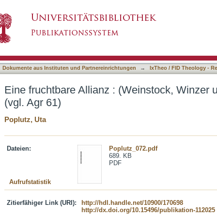
(Weinstock, Winzer und Reben) ; Joh 15,1-8 (vgl
asiert)
Dokumente aus Instituten und Partnereinrichtungen
→
IxTheo / FID Theology - R
Eine fruchtbare Allianz : (Weinstock, Winzer 
(vgl. Agr 61)
Poplutz, Uta
Dateien:
Poplutz_072.pdf
689. KB
PDF
Aufrufstatistik
Zitierfähiger Link (URI):
http://hdl.handle.net/10900/170698
http://dx.doi.org/10.15496/publikation-112025