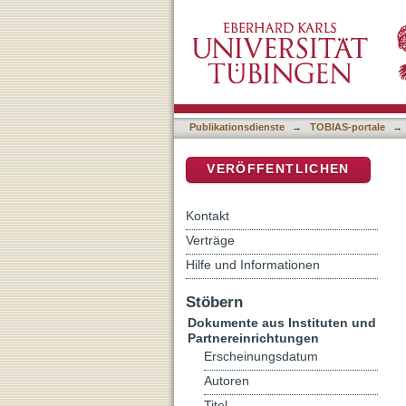
Eine fruchtbare Allianz : 
DSpace Repositorium (Manakin b
Publikationsdienste
→
TOBIAS-portale
→
VERÖFFENTLICHEN
Kontakt
Verträge
Hilfe und Informationen
Stöbern
Dokumente aus Instituten und
Partnereinrichtungen
Erscheinungsdatum
Autoren
Titel