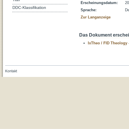
Erscheinungsdatum:
20
DDC-Klassifikation
Sprache:
De
Zur Langanzeige
Das Dokument erschein
IxTheo / FID Theology 
Kontakt