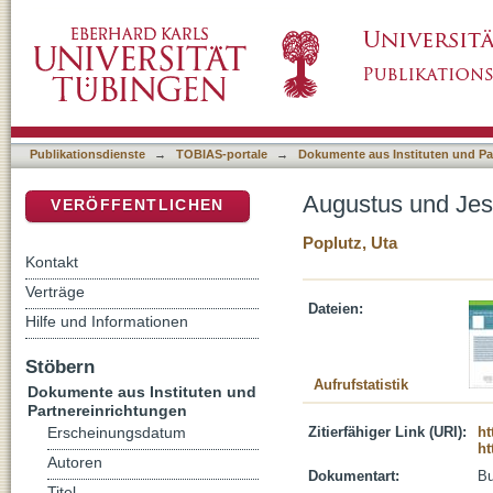
Augustus und Jesus : im Spiegel der römisch
DSpace Repositorium (Manakin basiert)
Publikationsdienste
→
TOBIAS-portale
→
Dokumente aus Instituten und Pa
Augustus und Jesu
VERÖFFENTLICHEN
Poplutz, Uta
Kontakt
Verträge
Dateien:
Hilfe und Informationen
Stöbern
Aufrufstatistik
Dokumente aus Instituten und
Partnereinrichtungen
Zitierfähiger Link (URI):
ht
Erscheinungsdatum
ht
Autoren
Dokumentart:
B
Titel