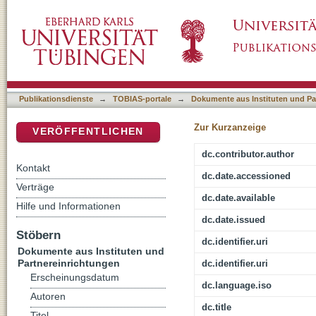
Identität durch Abgrenzung? : Anmerkungen z
DSpace Repositorium (Manakin basiert)
Publikationsdienste
→
TOBIAS-portale
→
Dokumente aus Instituten und Pa
Zur Kurzanzeige
VERÖFFENTLICHEN
dc.contributor.author
Kontakt
dc.date.accessioned
Verträge
dc.date.available
Hilfe und Informationen
dc.date.issued
Stöbern
dc.identifier.uri
Dokumente aus Instituten und
Partnereinrichtungen
dc.identifier.uri
Erscheinungsdatum
dc.language.iso
Autoren
dc.title
Titel