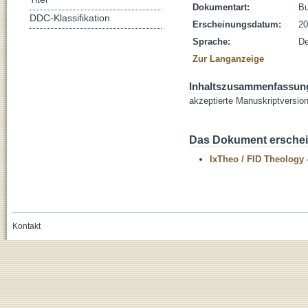
Dokumentart:
B
DDC-Klassifikation
Erscheinungsdatum:
20
Sprache:
De
Zur Langanzeige
Inhaltszusammenfassun
akzeptierte Manuskriptversio
Das Dokument erschein
IxTheo / FID Theology 
Kontakt