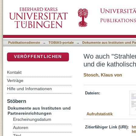
Wo auch "Strahlen der Wahrheit" leuchten : d
DSpace Repositorium (Manakin basiert)
Publikationsdienste
→
TOBIAS-portale
→
Dokumente aus Instituten und Pa
Wo auch "Strahlen
VERÖFFENTLICHEN
und die katholisc
Kontakt
Stosch, Klaus von
Verträge
Hilfe und Informationen
Dateien:
Stöbern
Dokumente aus Instituten und
Partnereinrichtungen
Aufrufstatistik
Erscheinungsdatum
Zitierfähiger Link (URI):
ht
Autoren
ht
Titel