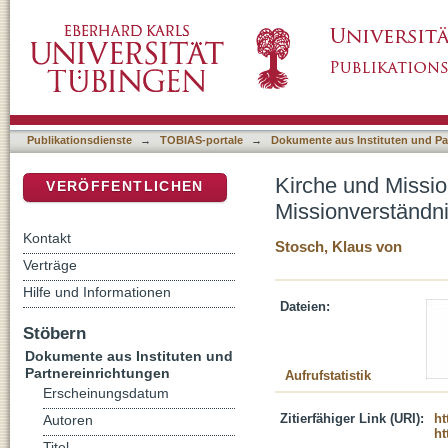
Kirche und Mission heute : zum Paradigmenw
DSpace Repositorium (Manakin basiert)
Publikationsdienste
→
TOBIAS-portale
→
Dokumente aus Instituten und Pa
Kirche und Missi
VERÖFFENTLICHEN
Missionverständni
Kontakt
Stosch, Klaus von
Verträge
Hilfe und Informationen
Dateien:
Stöbern
Dokumente aus Instituten und
Partnereinrichtungen
Aufrufstatistik
Erscheinungsdatum
Zitierfähiger Link (URI):
ht
Autoren
ht
Titel