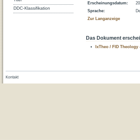
Erscheinungsdatum:
20
DDC-Klassifikation
Sprache:
De
Zur Langanzeige
Das Dokument erschein
IxTheo / FID Theology 
Kontakt