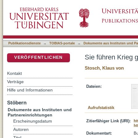
Sie führen Krieg gegen den Islam
DSpace Repositorium (Manakin basiert)
Publikationsdienste
→
TOBIAS-portale
→
Dokumente aus Instituten und Pa
Sie führen Krieg 
VERÖFFENTLICHEN
Stosch, Klaus von
Kontakt
Verträge
Dateien:
Hilfe und Informationen
Stöbern
Aufrufstatistik
Dokumente aus Instituten und
Partnereinrichtungen
Zitierfähiger Link (URI):
ht
Erscheinungsdatum
ht
Autoren
Dokumentart:
B
Titel