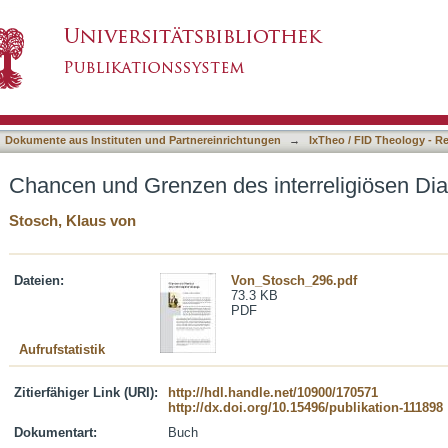
interreligiösen Dialogs
asiert)
Dokumente aus Instituten und Partnereinrichtungen
→
IxTheo / FID Theology - R
Chancen und Grenzen des interreligiösen Dia
Stosch, Klaus von
Dateien:
Von_Stosch_296.pdf
73.3 KB
PDF
Aufrufstatistik
Zitierfähiger Link (URI):
http://hdl.handle.net/10900/170571
http://dx.doi.org/10.15496/publikation-111898
Dokumentart:
Buch