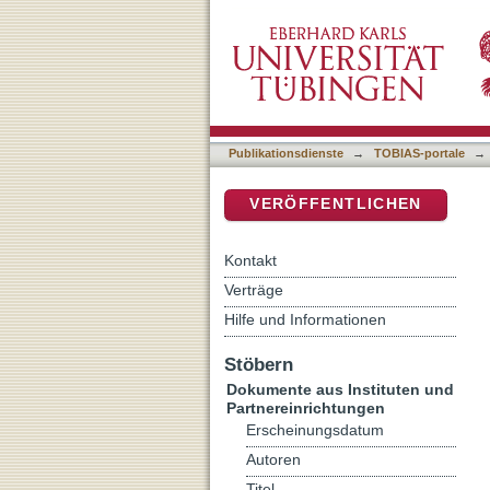
Chancen und Grenzen des 
DSpace Repositorium (Manakin b
Publikationsdienste
→
TOBIAS-portale
→
VERÖFFENTLICHEN
Kontakt
Verträge
Hilfe und Informationen
Stöbern
Dokumente aus Instituten und
Partnereinrichtungen
Erscheinungsdatum
Autoren
Titel