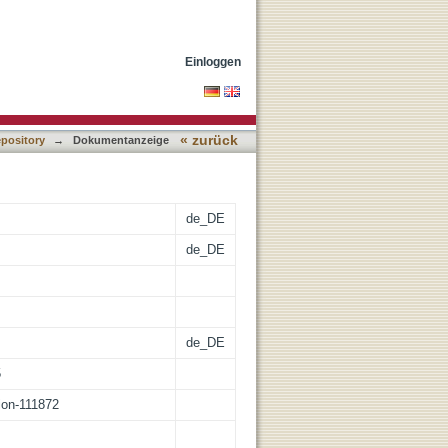
perativen
Einloggen
« zurück
epository
→
Dokumentanzeige
de_DE
de_DE
de_DE
5
tion-111872