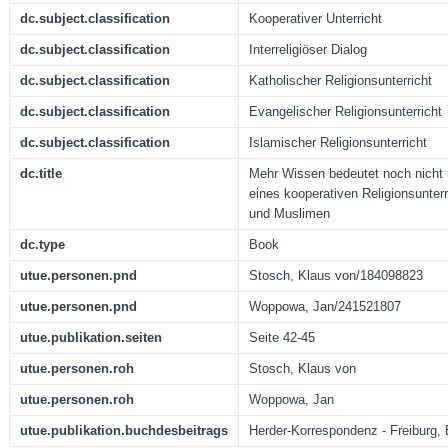
dc.subject.classification
Kooperativer Unterricht
dc.subject.classification
Interreligiöser Dialog
dc.subject.classification
Katholischer Religionsunterricht
dc.subject.classification
Evangelischer Religionsunterricht
dc.subject.classification
Islamischer Religionsunterricht
dc.title
Mehr Wissen bedeutet noch nicht
eines kooperativen Religionsunterr
und Muslimen
dc.type
Book
utue.personen.pnd
Stosch, Klaus von/184098823
utue.personen.pnd
Woppowa, Jan/241521807
utue.publikation.seiten
Seite 42-45
utue.personen.roh
Stosch, Klaus von
utue.personen.roh
Woppowa, Jan
utue.publikation.buchdesbeitrags
Herder-Korrespondenz - Freiburg, B