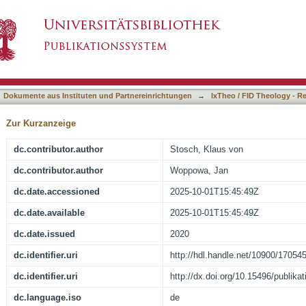
h nicht mehr Empathie : Ergebnisse eines koo
asiert)
kts mit Christen und Muslimen
Dokumente aus Instituten und Partnereinrichtungen
→
IxTheo / FID Theology - R
Zur Kurzanzeige
dc.contributor.author
Stosch, Klaus von
dc.contributor.author
Woppowa, Jan
dc.date.accessioned
2025-10-01T15:45:49Z
dc.date.available
2025-10-01T15:45:49Z
dc.date.issued
2020
dc.identifier.uri
http://hdl.handle.net/10900/17054
dc.identifier.uri
http://dx.doi.org/10.15496/publika
dc.language.iso
de