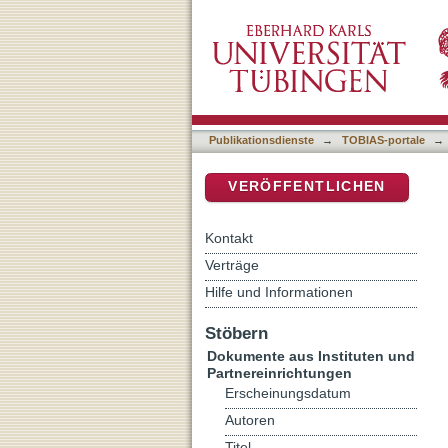
Mehr Wissen bedeutet noc
DSpace Repositorium (Manakin b
Religionsunterrichtsproje
Publikationsdienste
→
TOBIAS-portale
→
VERÖFFENTLICHEN
Kontakt
Verträge
Hilfe und Informationen
Stöbern
Dokumente aus Instituten und
Partnereinrichtungen
Erscheinungsdatum
Autoren
Titel