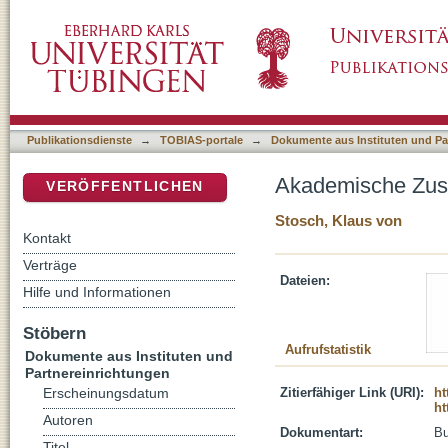
Akademische Zusammenarbeit in Deutschla
DSpace Repositorium (Manakin basiert)
Publikationsdienste
→
TOBIAS-portale
→
Dokumente aus Instituten und Pa
Akademische Zus
VERÖFFENTLICHEN
Stosch, Klaus von
Kontakt
Verträge
Dateien:
Hilfe und Informationen
Stöbern
Aufrufstatistik
Dokumente aus Instituten und
Partnereinrichtungen
Zitierfähiger Link (URI):
ht
Erscheinungsdatum
ht
Autoren
Dokumentart:
B
Titel