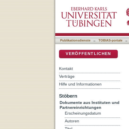
Die Ambiguität lehramtli
DSpace Repositorium (Manakin b
Publikationsdienste
→
TOBIAS-portale
→
VERÖFFENTLICHEN
Kontakt
Verträge
Hilfe und Informationen
Stöbern
Dokumente aus Instituten und
Partnereinrichtungen
Erscheinungsdatum
Autoren
Titel