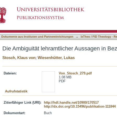
cher Aussagen in Bezug auf das Judentum
asiert)
Dokumente aus Instituten und Partnereinrichtungen
→
IxTheo / FID Theology - R
Die Ambiguität lehramtlicher Aussagen in Be
Stosch, Klaus von
;
Wiesenhütter, Lukas
Dateien:
Von_Stosch_279.pdf
1.08 MB
PDF
Aufrufstatistik
Zitierfähiger Link (URI):
http://hdl.handle.net/10900/170517
http://dx.doi.org/10.15496/publikation-111844
Dokumentart:
Buch