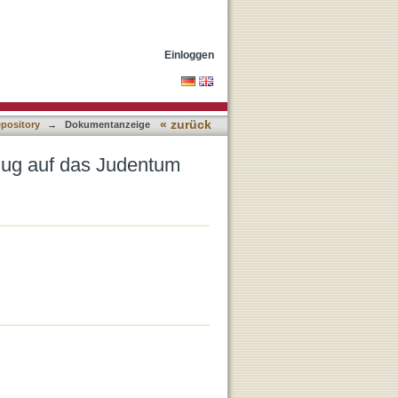
Einloggen
« zurück
epository
→
Dokumentanzeige
zug auf das Judentum