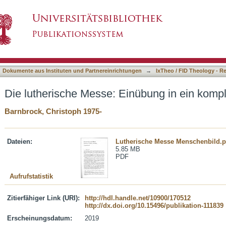
inübung in ein komplexes Menschenbild
asiert)
Dokumente aus Instituten und Partnereinrichtungen
→
IxTheo / FID Theology - R
Die lutherische Messe: Einübung in ein kom
Barnbrock, Christoph 1975-
Dateien:
Lutherische Messe Menschenbild.p
5.85 MB
PDF
Aufrufstatistik
Zitierfähiger Link (URI):
http://hdl.handle.net/10900/170512
http://dx.doi.org/10.15496/publikation-111839
Erscheinungsdatum:
2019