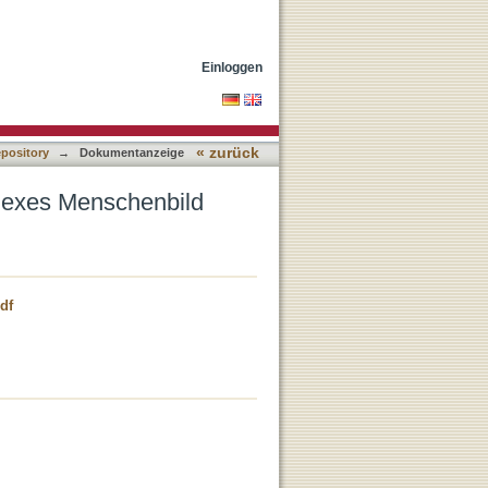
Einloggen
« zurück
epository
→
Dokumentanzeige
plexes Menschenbild
df