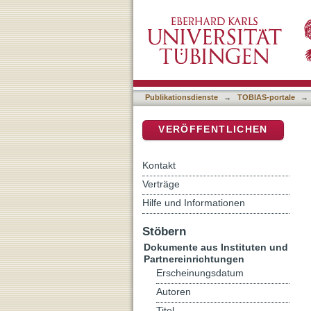
Die lutherische Messe: E
DSpace Repositorium (Manakin b
Publikationsdienste
→
TOBIAS-portale
→
VERÖFFENTLICHEN
Kontakt
Verträge
Hilfe und Informationen
Stöbern
Dokumente aus Instituten und
Partnereinrichtungen
Erscheinungsdatum
Autoren
Titel