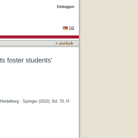
ement during the semester?
Einloggen
« zurück
ts foster students'
eidelberg : Springer (2022), Bd. 70, H.