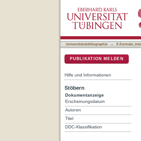
E-learning with multiple-t
DSpace Repositorium (Manakin b
Universitätsbibliographie
→
8 Zentrale, in
PUBLIKATION MELDEN
Hilfe und Informationen
Stöbern
Dokumentanzeige
Erscheinungsdatum
Autoren
Titel
DDC-Klassifikation