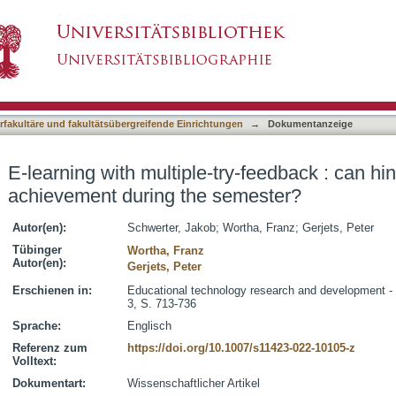
ry-feedback : can hints foster students' achiev
asiert)
terfakultäre und fakultätsübergreifende Einrichtungen
→
Dokumentanzeige
E-learning with multiple-try-feedback : can hin
achievement during the semester?
Autor(en):
Schwerter, Jakob
;
Wortha, Franz
;
Gerjets, Peter
Tübinger
Wortha, Franz
Autor(en):
Gerjets, Peter
Erschienen in:
Educational technology research and development - H
3, S. 713-736
Sprache:
Englisch
Referenz zum
https://doi.org/10.1007/s11423-022-10105-z
Volltext:
Dokumentart:
Wissenschaftlicher Artikel