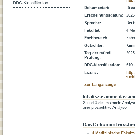
http
DDC-Klassifikation
Dokumentart:
Disse
Erscheinungsdatum:
2025
Sprache:
Deut
Fakultät:
4 Me
Fachbereich:
Zahn
Gutachter:
Krimm
Tag der mündl.
2025
Prüfung:
DDC-Klassifikation:
610 
Lizenz:
http
tueb
Zur Langanzeige
Inhaltszusammenfassun
2- und 3-dimensionale Analyse
eine prospektive Analyse
Das Dokument erschein
4 Medizinische Fakultä