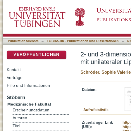
2- und 3-dimensionale Analyse der Naso-Labia
DSpace Repositorium (Manakin basiert)
Kiefer-Gaumenspalte-eine prospektive Analy
Publikationsdienste
→
TOBIAS-lib - Publikationen und Dissertationen
→
4 
2- und 3-dimensio
VERÖFFENTLICHEN
mit unilateraler 
Kontakt
Schröder, Sophie Valerie
Verträge
Hilfe und Informationen
Dateien:
Stöbern
Medizinische Fakultät
Aufrufstatistik
Erscheinungsdatum
Autoren
Zitierfähiger Link
http
Titel
(URI):
http