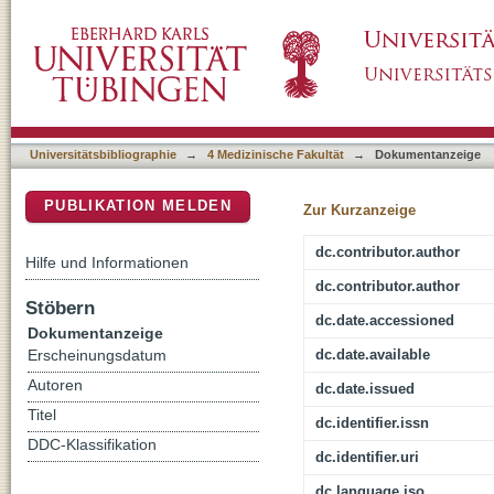
A comparative analysis of technical data: At-h
DSpace Repositorium (Manakin basiert)
current stimulation in depression
Universitätsbibliographie
→
4 Medizinische Fakultät
→
Dokumentanzeige
PUBLIKATION MELDEN
Zur Kurzanzeige
dc.contributor.author
Hilfe und Informationen
dc.contributor.author
Stöbern
dc.date.accessioned
Dokumentanzeige
dc.date.available
Erscheinungsdatum
Autoren
dc.date.issued
Titel
dc.identifier.issn
DDC-Klassifikation
dc.identifier.uri
dc.language.iso