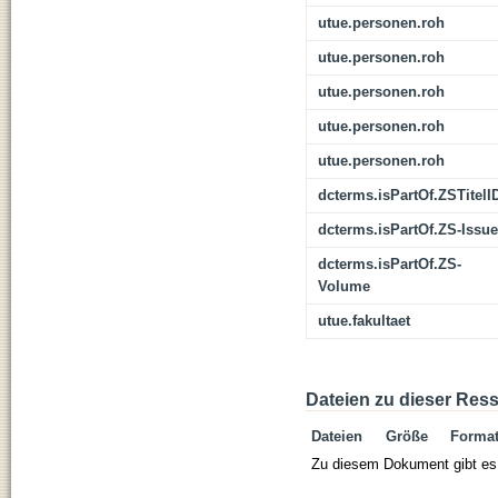
utue.personen.roh
utue.personen.roh
utue.personen.roh
utue.personen.roh
utue.personen.roh
dcterms.isPartOf.ZSTitelI
dcterms.isPartOf.ZS-Issue
dcterms.isPartOf.ZS-
Volume
utue.fakultaet
Dateien zu dieser Res
Dateien
Größe
Forma
Zu diesem Dokument gibt es 