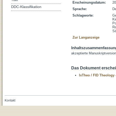
Erscheinungsdatum:
20
DDC-Klassifikation
Sprache:
De
Schlagworte:
Ge
Ki
Po
Ra
Sä
Zur Langanzeige
Inhaltszusammenfassun
akzeptierte Manuskriptversio
Das Dokument erschein
IxTheo / FID Theology 
Kontakt