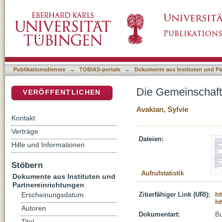
Die Gemeinschaft der Heiligen und die Kirch
DSpace Repositorium (Manakin basiert)
Publikationsdienste
→
TOBIAS-portale
→
Dokumente aus Instituten und Pa
Die Gemeinschaft 
VERÖFFENTLICHEN
Avakian, Sylvie
Kontakt
Verträge
Dateien:
Hilfe und Informationen
Stöbern
Aufrufstatistik
Dokumente aus Instituten und
Partnereinrichtungen
Zitierfähiger Link (URI):
ht
Erscheinungsdatum
ht
Autoren
Dokumentart:
B
Titel