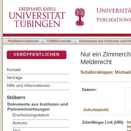
Nur ein Zimmerchen irgendwo : Freiheitsent
DSpace Repositorium (Manakin basiert)
Publikationsdienste
→
TOBIAS-portale
→
Dokumente aus Instituten und Pa
Nur ein Zimmerch
VERÖFFENTLICHEN
Melderecht
Kontakt
Schäfersküpper, Michael
Verträge
Hilfe und Informationen
Dateien:
Stöbern
Dokumente aus Instituten und
Partnereinrichtungen
Aufrufstatistik
Erscheinungsdatum
Zitierfähiger Link (URI):
ht
Autoren
ht
Titel