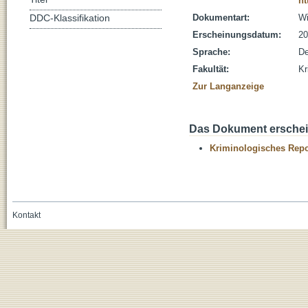
ht
Dokumentart:
Wi
DDC-Klassifikation
Erscheinungsdatum:
20
Sprache:
De
Fakultät:
Kr
Zur Langanzeige
Das Dokument erschein
Kriminologisches Repo
Kontakt