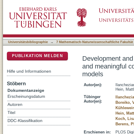
Development and validation of an AI algorith
DSpace Repositorium (Manakin basiert)
for retinal imaging based on diffusion models
Universitätsbibliographie
→
7 Mathematisch-Naturwissenschaftliche Fakultät
PUBLIKATION MELDEN
Development and va
and meaningful cou
Hilfe und Informationen
models
Stöbern
Autor(en):
Ilanchezia
Hein, Matt
Dokumentanzeige
Erscheinungsdatum
Tübinger
Ilanchezi
Autor(en):
Boreiko, 
Autoren
Kühlewein
Titel
Hein, Mat
Koch, Lis
DDC-Klassifikation
Berens, P
Erschienen in:
PLOS Digit