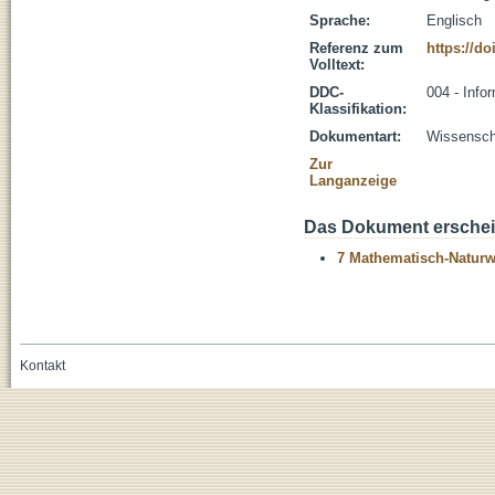
Sprache:
Englisch
Referenz zum
https://do
Volltext:
DDC-
004 - Info
Klassifikation:
Dokumentart:
Wissenscha
Zur
Langanzeige
Das Dokument erschein
7 Mathematisch-Naturwi
Kontakt