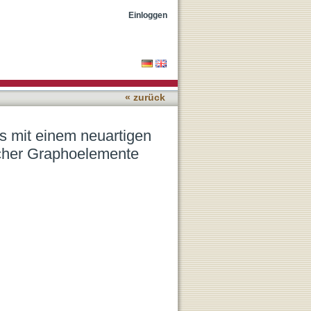
 Schwämmchen-EEG
Einloggen
« zurück
s mit einem neuartigen
cher Graphoelemente