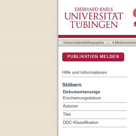
Vergleich eines konvent
DSpace Repositorium (Manakin b
hinsichtlich physiologisc
Universitätsbibliographie
→
4 Medizinische
PUBLIKATION MELDEN
Hilfe und Informationen
Stöbern
Dokumentanzeige
Erscheinungsdatum
Autoren
Titel
DDC-Klassifikation