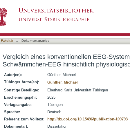
ionellen EEG-Systems mit einem neuartigen
asiert)
her Graphoelemente
 Fakultät
→
Dokumentanzeige
Vergleich eines konventionellen EEG-System
Schwämmchen-EEG hinsichtlich physiologis
Autor(en):
Günther, Michael
Tübinger Autor(en):
Günther, Michael
Sonstige Beteiligte:
Eberhard Karls Universität Tübingen
Erscheinungsjahr:
2025
Verlagsangabe:
Tübingen
Sprache:
Deutsch
Referenz zum Volltext:
http://dx.doi.org/10.15496/publikation-109793
Dokumentart:
Dissertation