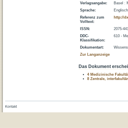
Verlagsangabe:
Basel : 
Sprache:
Englisch
Referenz zum
http://
Volltext:
ISSN:
2075-44
DDC-
610 - Me
Klassifikation:
Dokumentart:
Wissensc
Zur Langanzeige
Das Dokument erschein
4 Medizinische Fakultä
8 Zentrale, interfakult
Kontakt