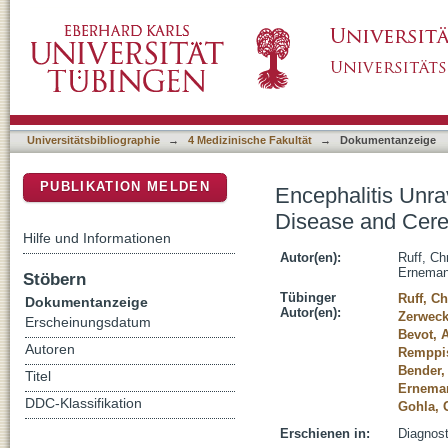
Encephalitis Unraveled: The Unlikely Encount
DSpace Repositorium (Manakin basiert)
Teenager
Universitätsbibliographie
→
4 Medizinische Fakultät
→
Dokumentanzeige
PUBLIKATION MELDEN
Encephalitis Unra
Disease and Cereb
Hilfe und Informationen
Autor(en):
Ruff, Chr
Ernemann
Stöbern
Tübinger
Ruff, Ch
Dokumentanzeige
Autor(en):
Zerweck
Erscheinungsdatum
Bevot, 
Autoren
Remppis
Bender,
Titel
Erneman
DDC-Klassifikation
Gohla, 
Erschienen in:
Diagnost