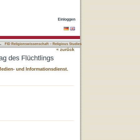
Einloggen
→
FID Religionswissenschaft – Religious Studies
« zurück
ag des Flüchtlings
Medien- und Informationsdienst.