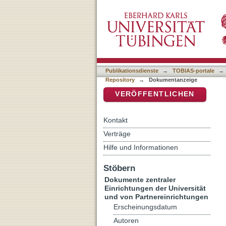
Fluchtgrund: (Un)Glaube: 
DSpace Repositorium (Manakin b
Publikationsdienste
→
TOBIAS-portale
→
Repository
→
Dokumentanzeige
VERÖFFENTLICHEN
Kontakt
Verträge
Hilfe und Informationen
Stöbern
Dokumente zentraler
Einrichtungen der Universität
und von Partnereinrichtungen
Erscheinungsdatum
Autoren