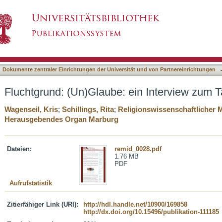
ein Interview zum Tag des Flüchtlings
asiert)
Dokumente zentraler Einrichtungen der Universität und von Partnereinrichtungen
Fluchtgrund: (Un)Glaube: ein Interview zum T
Wagenseil, Kris
;
Schillings, Rita
;
Religionswissenschaftlicher 
Herausgebendes Organ Marburg
Dateien:
remid_0028.pdf
1.76 MB
PDF
Aufrufstatistik
Zitierfähiger Link (URI):
http://hdl.handle.net/10900/169858
http://dx.doi.org/10.15496/publikation-111185