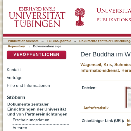
Der Buddha im Westen: Moderne einmal and
DSpace Repositorium (Manakin basiert)
Publikationsdienste
→
TOBIAS-portale
→
Dokumente zentraler Einrichtunge
Repository
→
Dokumentanzeige
Der Buddha im We
VERÖFFENTLICHEN
Wagenseil, Kris
;
Schmied
Kontakt
Informationsdienst. He
Verträge
Hilfe und Informationen
Dateien:
Stöbern
Dokumente zentraler
Aufrufstatistik
Einrichtungen der Universität
und von Partnereinrichtungen
Erscheinungsdatum
Zitierfähiger Link (URI):
ht
ht
Autoren