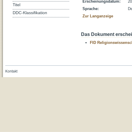
Erscheinungsdatum:
20
Titel
Sprache:
De
DDC-Klassifikation
Zur Langanzeige
Das Dokument erschein
FID Religionswissensch
Kontakt