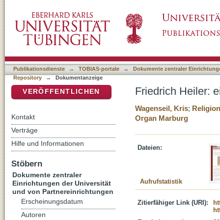
Friedrich Heiler: ein Klassiker der Religions
DSpace Repositorium (Manakin basiert)
Publikationsdienste
→
TOBIAS-portale
→
Dokumente zentraler Einrichtunge
Repository
→
Dokumentanzeige
Friedrich Heiler: 
VERÖFFENTLICHEN
Wagenseil, Kris
;
Religio
Kontakt
Organ Marburg
Verträge
Hilfe und Informationen
Dateien:
Stöbern
Dokumente zentraler
Aufrufstatistik
Einrichtungen der Universität
und von Partnereinrichtungen
Erscheinungsdatum
Zitierfähiger Link (URI):
ht
ht
Autoren