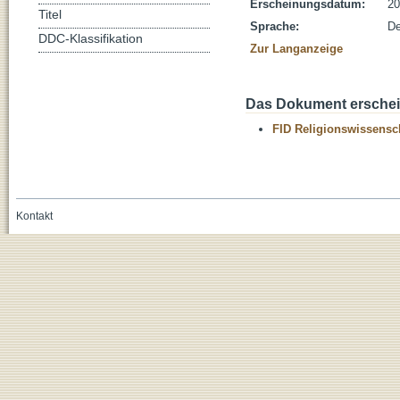
Erscheinungsdatum:
20
Titel
Sprache:
De
DDC-Klassifikation
Zur Langanzeige
Das Dokument erschein
FID Religionswissensch
Kontakt