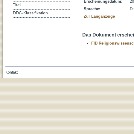
Erscheinungsdatum:
20
Titel
Sprache:
De
DDC-Klassifikation
Zur Langanzeige
Das Dokument erschein
FID Religionswissensch
Kontakt