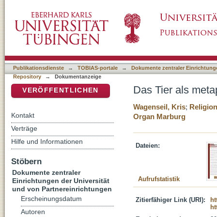
Das Tier als metaphysische Grenze
DSpace Repositorium (Manakin basiert)
Publikationsdienste
→
TOBIAS-portale
→
Dokumente zentraler Einrichtunge
Repository
→
Dokumentanzeige
Das Tier als met
VERÖFFENTLICHEN
Wagenseil, Kris
;
Religio
Kontakt
Organ Marburg
Verträge
Hilfe und Informationen
Dateien:
Stöbern
Dokumente zentraler
Aufrufstatistik
Einrichtungen der Universität
und von Partnereinrichtungen
Erscheinungsdatum
Zitierfähiger Link (URI):
ht
ht
Autoren